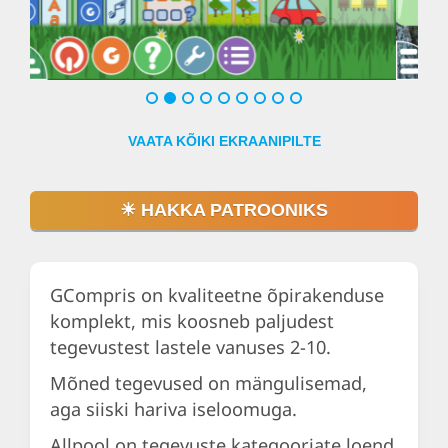
Klõpsa või puu
VAATA KÕIKI EKRAANIPILTE
☀ HAKKA PATROONIKS
GCompris on kvaliteetne õpirakenduse
komplekt, mis koosneb paljudest
tegevustest lastele vanuses 2-10.
Mõned tegevused on mängulisemad,
aga siiski hariva iseloomuga.
Allpool on tegevuste kategooriate loend