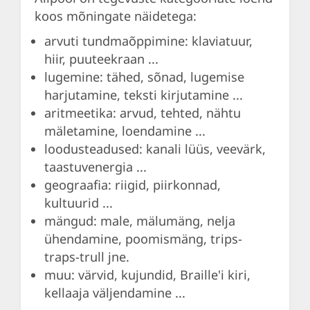
koos mõningate näidetega:
arvuti tundmaõppimine: klaviatuur,
hiir, puuteekraan ...
lugemine: tähed, sõnad, lugemise
harjutamine, teksti kirjutamine ...
aritmeetika: arvud, tehted, nähtu
mäletamine, loendamine ...
loodusteadused: kanali lüüs, veevärk,
taastuvenergia ...
geograafia: riigid, piirkonnad,
kultuurid ...
mängud: male, mälumäng, nelja
ühendamine, poomismäng, trips-
traps-trull jne.
muu: värvid, kujundid, Braille'i kiri,
kellaaja väljendamine ...