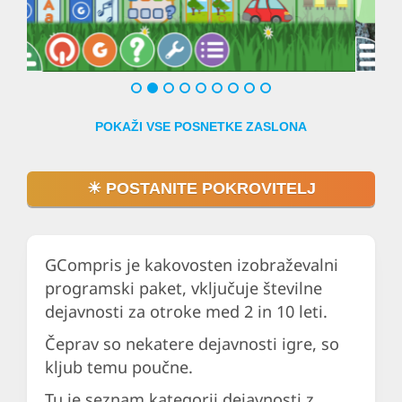
Kliknite ali tap
POKAŽI VSE POSNETKE ZASLONA
☀ POSTANITE POKROVITELJ
GCompris je kakovosten izobraževalni
programski paket, vključuje številne
dejavnosti za otroke med 2 in 10 leti.
Čeprav so nekatere dejavnosti igre, so
kljub temu poučne.
Tu je seznam kategorij dejavnosti z