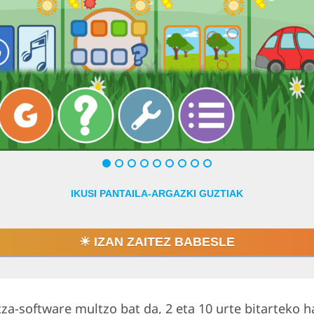
Egin klik edo t
IKUSI PANTAILA-ARGAZKI GUZTIAK
☀ IZAN ZAITEZ BABESLE
za-software multzo bat da, 2 eta 10 urte bitarteko 