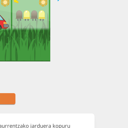
ak
haurrentzako jarduera kopuru