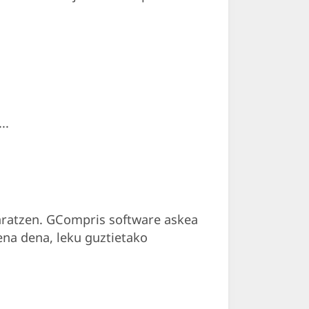
..
garatzen. GCompris software askea
ena dena, leku guztietako