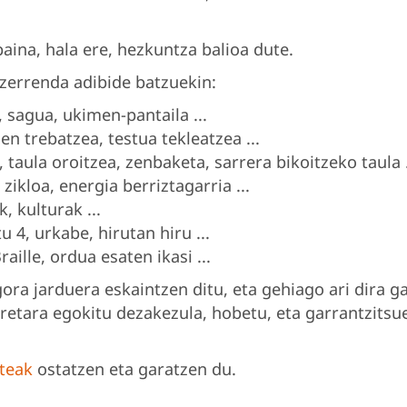
baina, hala ere, hezkuntza balioa dute.
zerrenda adibide batzuekin:
 sagua, ukimen-pantaila ...
zen trebatzea, testua tekleatzea ...
 taula oroitzea, zenbaketa, sarrera bikoitzeko taula .
zikloa, energia berriztagarria ...
, kulturak ...
 4, urkabe, hirutan hiru ...
aille, ordua esaten ikasi ...
ra jarduera eskaintzen ditu, eta gehiago ari dira 
retara egokitu dezakezula, hobetu, eta garrantzitsu
teak
ostatzen eta garatzen du.