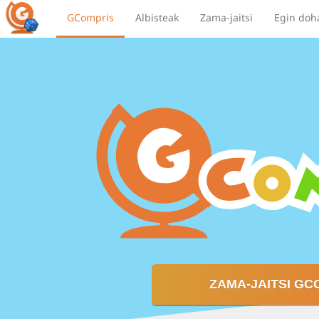
GCompris
Albisteak
Zama-jaitsi
Egin doh
ZAMA-JAITSI GC