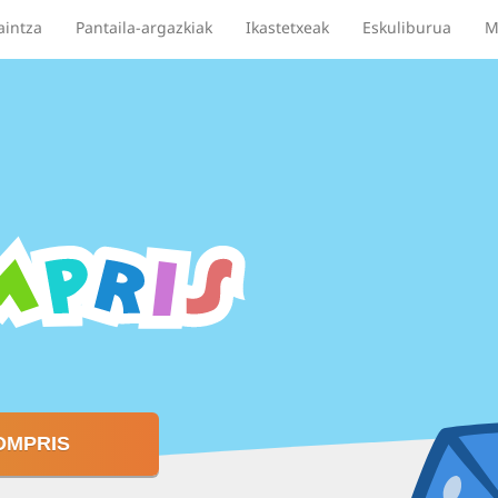
aintza
Pantaila-argazkiak
Ikastetxeak
Eskuliburua
M
OMPRIS