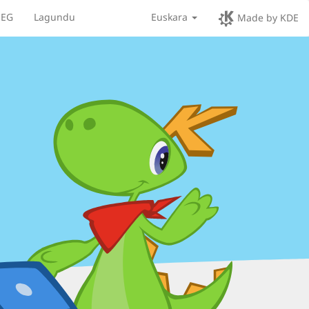
EG
Lagundu
Euskara
Made by KDE