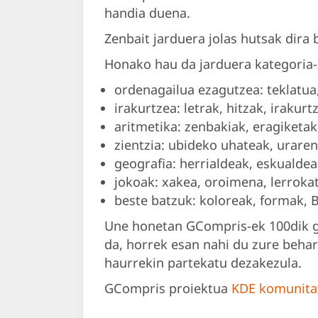
handia duena.
Zenbait jarduera jolas hutsak dira 
Honako hau da jarduera kategoria-
ordenagailua ezagutzea: teklatua,
irakurtzea: letrak, hitzak, irakurt
aritmetika: zenbakiak, eragiketak,
zientzia: ubideko uhateak, uraren 
geografia: herrialdeak, eskualdeak
jokoak: xakea, oroimena, lerrokatu
beste batzuk: koloreak, formak, Br
Une honetan GCompris-ek 100dik go
da, horrek esan nahi du zure behar
haurrekin partekatu dezakezula.
GCompris proiektua
KDE komunita