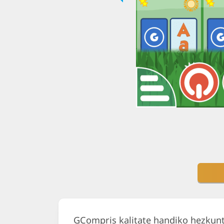
GCompris kalitate handiko hezkunt