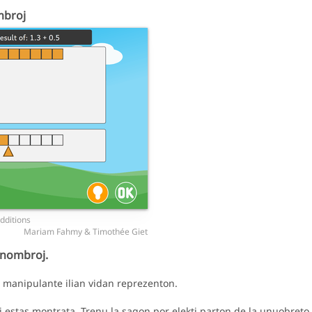
mbroj
dditions
Mariam Fahmy & Timothée Giet
 nombroj.
manipulante ilian vidan reprezenton.
stas montrata. Trenu la sagon por elekti parton de la unuobreto, k