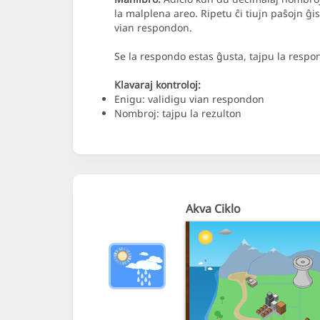
la malplena areo. Ripetu ĉi tiujn paŝojn ĝi
vian respondon.
Se la respondo estas ĝusta, tajpu la respo
Klavaraj kontroloj:
Enigu: validigu vian respondon
Nombroj: tajpu la rezulton
Akva Ciklo