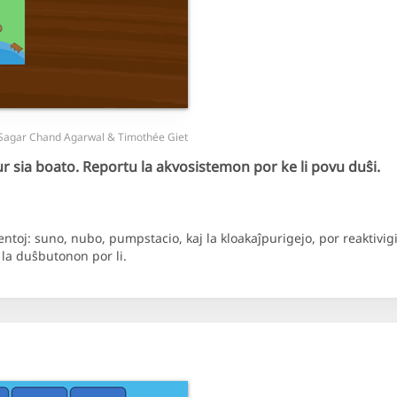
Sagar Chand Agarwal & Timothée Giet
r sia boato. Reportu la akvosistemon por ke li povu duŝi.
toj: suno, nubo, pumpstacio, kaj la kloakaĵpurigejo, por reaktivig
 la duŝbutonon por li.