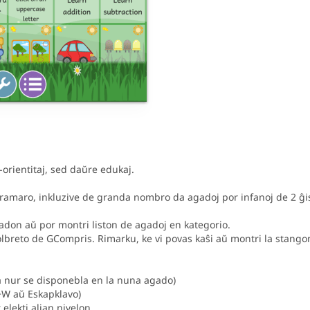
-orientitaj, sed daŭre edukaj.
amaro, inkluzive de granda nombro da agadoj por infanoj de 2 ĝis 
don aŭ por montri liston de agadoj en kategorio.
olbreto de GCompris. Rimarku, ke vi povas kaŝi aŭ montri la stango
a nur se disponebla en la nuna agado)
l+W aŭ Eskapklavo)
elekti alian nivelon