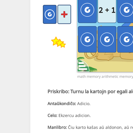
math memory arithmetic memor
Priskribo:
Turnu la kartojn por egali a
Antaŭkondiĉo:
Adicio.
Celo:
Ekzercu adicion.
Manlibro:
Ĉiu karto kaŝas aŭ aldonon, aŭ re