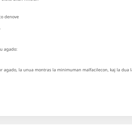
co denove
o
iu agado:
sur agado, la unua montras la minimuman malfacilecon, kaj la dua