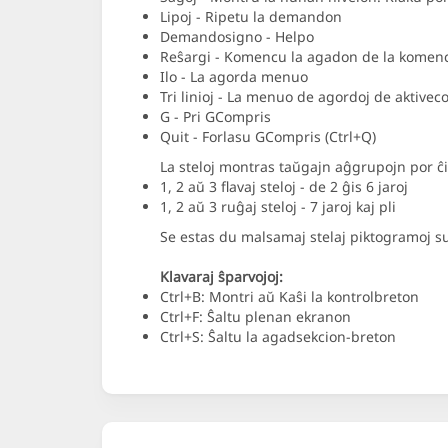
Lipoj - Ripetu la demandon
Demandosigno - Helpo
Reŝargi - Komencu la agadon de la komen
Ilo - La agorda menuo
Tri linioj - La menuo de agordoj de aktivec
G - Pri GCompris
Quit - Forlasu GCompris (Ctrl+Q)
La steloj montras taŭgajn aĝgrupojn por ĉ
1, 2 aŭ 3 flavaj steloj - de 2 ĝis 6 jaroj
1, 2 aŭ 3 ruĝaj steloj - 7 jaroj kaj pli
Se estas du malsamaj stelaj piktogramoj 
Klavaraj ŝparvojoj:
Ctrl+B: Montri aŭ Kaŝi la kontrolbreton
Ctrl+F: Ŝaltu plenan ekranon
Ctrl+S: Ŝaltu la agadsekcion-breton