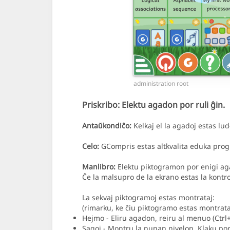
administration root
Priskribo:
Elektu agadon por ruli ĝin.
Antaŭkondiĉo:
Kelkaj el la agadoj estas lud
Celo:
GCompris estas altkvalita eduka progr
Manlibro:
Elektu piktogramon por enigi aga
Ĉe la malsupro de la ekrano estas la kontr
La sekvaj piktogramoj estas montrataj:
(rimarku, ke ĉiu piktogramo estas montrat
Hejmo - Eliru agadon, reiru al menuo (Ctr
Sagoj - Montru la nunan nivelon. Klaku por 