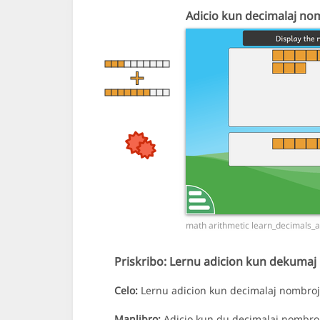
Adicio kun decimalaj no
math arithmetic learn_decimals_a
Priskribo:
Lernu adicion kun dekumaj
Celo:
Lernu adicion kun decimalaj nombroj 
Manlibro:
Adicio kun du decimalaj nombroj e