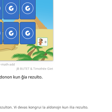
y-math-add
JB BUTET & Timothée Giet
ldonon kun ĝia rezulto.
zulton. Vi devas kongrui la aldonojn kun ilia rezulto.