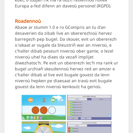
Europa a-fed difenn an daveoù personel (RGPD).
Roadennoù
Abaoe ar stumm 1.0 e ro GCompris an tu d'an
desaverien da zibab live an obererezhioù hervez
barregezh pep bugel. Da skouer, evit un obererezh
o lakaat ar vugale da bleustriñ war an niveroù, e
c'haller dibab peseurt niveroù ober gante, o lezel
niveroù uhel ha diaes da vezañ implijet
diwezhatoc'h. Pe evit un obererezh lec'h ma rank ur
bugel urzhiañ skeudennoù hervez red an amzer e
c'haller dibab al live evit bugale gouest da lenn
niveroù hepken pe diaesaat an traoù evit bugale
gouest da lenn niveroù kenkoulz ha gerioù.