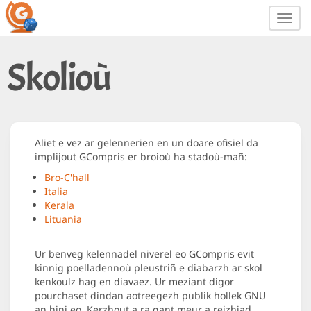
Toggl
navig
Skolioù
Aliet e vez ar gelennerien en un doare ofisiel da
implijout GCompris er broioù ha stadoù-mañ:
Bro-C'hall
Italia
Kerala
Lituania
Ur benveg kelennadel niverel eo GCompris evit
kinnig poelladennoù pleustriñ e diabarzh ar skol
kenkoulz hag en diavaez. Ur meziant digor
pourchaset dindan aotreegezh publik hollek GNU
an hini eo. Kerzhout a ra gant meur a reizhiad