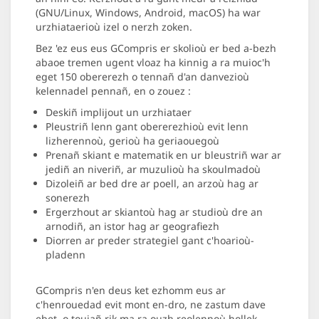
(GNU/Linux, Windows, Android, macOS) ha war
urzhiataerioù izel o nerzh zoken.
Bez 'ez eus eus GCompris er skolioù er bed a-bezh
abaoe tremen ugent vloaz ha kinnig a ra muioc'h
eget 150 obererezh o tennañ d'an danvezioù
kelennadel pennañ, en o zouez :
Deskiñ implijout un urzhiataer
Pleustriñ lenn gant obererezhioù evit lenn
lizherennoù, gerioù ha geriaouegoù
Prenañ skiant e matematik en ur bleustriñ war ar
jediñ an niveriñ, ar muzulioù ha skoulmadoù
Dizoleiñ ar bed dre ar poell, an arzoù hag ar
sonerezh
Ergerzhout ar skiantoù hag ar studioù dre an
arnodiñ, an istor hag ar geografiezh
Diorren ar preder strategiel gant c'hoarioù-
pladenn
GCompris n'en deus ket ezhomm eus ar
c'henrouedad evit mont en-dro, ne zastum dave
ebet, o toujañ rik ma ra ouzh reolennoù hollek