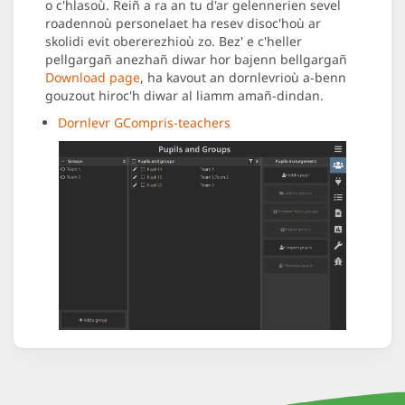
o c'hlasoù. Reiñ a ra an tu d'ar gelennerien sevel
roadennoù personelaet ha resev disoc'hoù ar
skolidi evit obererezhioù zo. Bez' e c'heller
pellgargañ anezhañ diwar hor bajenn bellgargañ
Download page
, ha kavout an dornlevrioù a-benn
gouzout hiroc'h diwar al liamm amañ-dindan.
Dornlevr GCompris-teachers