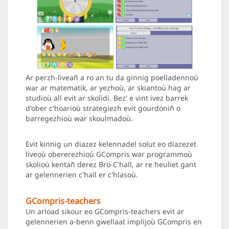
Ar perzh-liveañ a ro an tu da ginnig poelladennoù
war ar matematik, ar yezhoù, ar skiantoù hag ar
studioù all evit ar skolidi. Bez' e vint ivez barrek
d'ober c'hoarioù strategiezh evit gourdoniñ o
barregezhioù war skoulmadoù.
Evit kinnig un diazez kelennadel solut eo diazezet
liveoù obererezhioù GCompris war programmoù
skolioù kentañ derez Bro-C'hall, ar re heuliet gant
ar gelennerien c'hall er c'hlasoù.
GCompris-teachers
Un arload sikour eo GCompris-teachers evit ar
gelennerien a-benn gwellaat implijoù GCompris en