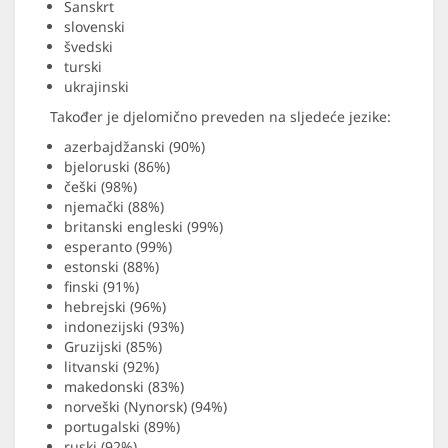
Sanskrt
slovenski
švedski
turski
ukrajinski
Također je djelomično preveden na sljedeće jezike:
azerbajdžanski (90%)
bjeloruski (86%)
češki (98%)
njemački (88%)
britanski engleski (99%)
esperanto (99%)
estonski (88%)
finski (91%)
hebrejski (96%)
indonezijski (93%)
Gruzijski (85%)
litvanski (92%)
makedonski (83%)
norveški (Nynorsk) (94%)
portugalski (89%)
ruski (92%)