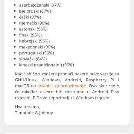
azerbajdžanski (97%)
bjeloruski (87%)
češki (97%)
njemački (96%)
estonski (96%)
finski (95%)
hebrejski (96%)
makedonski (90%)
portugalski (96%)
slovački (84%)
kineski (tradicionalni) (96%)
Kao i obično, možete pronaći pakete nove verzije za
GNU/Linux, Windows, Android, Raspberry Pi i
macOS na
stranici za preuzimanje
. Ovo ažuriranje
će također uskoro biti dostupno u Android Play
trgovini, F-Droid repozitoriju i Windows trgovini.
Hvala svima,
Timothée & Johnny