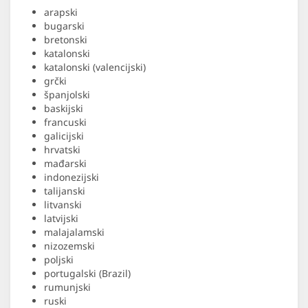
arapski
bugarski
bretonski
katalonski
katalonski (valencijski)
grčki
španjolski
baskijski
francuski
galicijski
hrvatski
mađarski
indonezijski
talijanski
litvanski
latvijski
malajalamski
nizozemski
poljski
portugalski (Brazil)
rumunjski
ruski