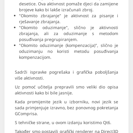
desetice. Ova aktivnost pomaže djeci da zamijene
brojeve kako bi lakše izračunali zbroj.
"Okomito zbrajanje" je aktivnost za pisanje i
rješavanje zbrajanja.
"Okomito oduzimanje", slično je aktivnosti
zbrajanja, ali za oduzimanje s metodom
posuđivanja pregrupiranjem.
"Okomito oduzimanje (kompenzacija)", slično je
oduzimanju no koristi metodu posuđivanja
kompenzacijom.
Sadrži ispravke pogrešaka i grafička poboljšanja
više aktivnosti.
Uz pomoć učitelja prepravili smo veliki dio opisa
aktivnosti kako bi bile jasnije.
Kada promijenite jezik u izborniku, novi jezik se
sada primjenjuje izravno, bez ponovnog pokretanja
GComprisa.
S tehničke strane, u ovom izdanju koristimo Qt6.
Također smo postavili grafički renderer na Direct3D