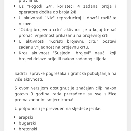
pravilima.
Uz "Pogodi 24", koristeći 4 zadana broja i
operatore dođite do broja 24!
U aktivnosti "Niz" reproduciraj i dovrši različite
nizove.
"Očitaj brojevnu crtu" aktivnost je u kojoj trebaš
pronaći vrijednost prikazanu na brojevnoj crti.
U aktivnosti "Koristi brojevnu crtu" postavi
zadanu vrijednost na brojevnu crtu.
Kroz aktivnost "Susjedni brojevi" nauči koji
brojevi dolaze prije ili nakon zadanog slijeda.
Sadrži ispravke pogrešaka i grafička poboljšanja na
više aktivnosti.
S ovom verzijom dostignut je značajan cilj: nakon
gotovo 9 godina rada prerađene su sve sličice
prema zadanim smjernicama!
U potpunosti je preveden na sljedeće jezike:
arapski
bugarski
bretonski