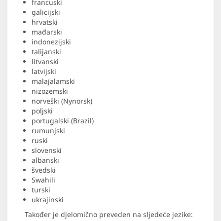
francuski
galicijski
hrvatski
mađarski
indonezijski
talijanski
litvanski
latvijski
malajalamski
nizozemski
norveški (Nynorsk)
poljski
portugalski (Brazil)
rumunjski
ruski
slovenski
albanski
švedski
Swahili
turski
ukrajinski
Također je djelomično preveden na sljedeće jezike: