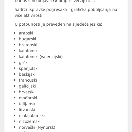
Danas smo objavili GCompris verziju 4.1.
Sadrži ispravke pogrešaka i grafička poboljšanja na
više aktivnosti.
U potpunosti je preveden na sljedeće jezike:
arapski
bugarski
bretonski
katalonski
katalonski (valencijski)
grčki
španjolski
baskijski
francuski
galicijski
hrvatski
mađarski
talijanski
litvanski
malajalamski
nizozemski
norveški (Nynorsk)