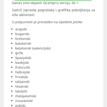
Danas smo objavili GCompris verziju 26.1.
Sadrži ispravke pogrešaka i grafička poboljšanja za
više aktivnosti.
U potpunosti je preveden na sljedeće jezike:
arapski
bugarski
bretonski
katalonski
katalonski (valencijski)
grčki
španjolski
baskijski
francuski
hebrejski
hrvatski
talijanski
litvanski
latvijski
malajalamski
nizozemski
poljski