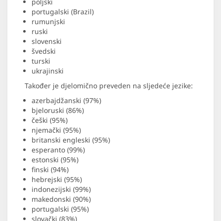
poljski
portugalski (Brazil)
rumunjski
ruski
slovenski
švedski
turski
ukrajinski
Također je djelomično preveden na sljedeće jezike:
azerbajdžanski (97%)
bjeloruski (86%)
češki (95%)
njemački (95%)
britanski engleski (95%)
esperanto (99%)
estonski (95%)
finski (94%)
hebrejski (95%)
indonezijski (99%)
makedonski (90%)
portugalski (95%)
slovački (83%)