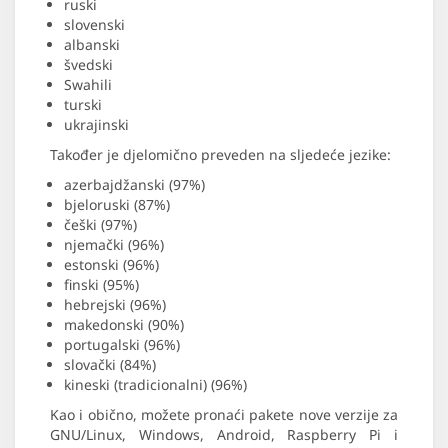
ruski
slovenski
albanski
švedski
Swahili
turski
ukrajinski
Također je djelomično preveden na sljedeće jezike:
azerbajdžanski (97%)
bjeloruski (87%)
češki (97%)
njemački (96%)
estonski (96%)
finski (95%)
hebrejski (96%)
makedonski (90%)
portugalski (96%)
slovački (84%)
kineski (tradicionalni) (96%)
Kao i obično, možete pronaći pakete nove verzije za
GNU/Linux, Windows, Android, Raspberry Pi i