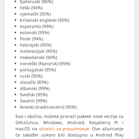
bjeloruski (86%)
češki (94%)
njemački (95%)
britanski engleski (95%)
esperanto (99%)
estonski (95%)
finski (94%)
hebrejski (95%)
indonezijski (95%)
makedonski (90%)
norveški (Nynorsk) (95%)
portugalski (95%)
ruski (95%)
slovački (83%)
albanski (99%)
švedski (95%)
Swahili (99%)
kineski (tradicionalni) (95%)
Kao i obično, možete pronaći pakete nove verzije za
GNU/Linux, Windows, Android, Raspberry Pi i
macOS na
stranici za preuzimanje
. Ovo ažuriranje
će također uskoro biti dostupno u Android Play