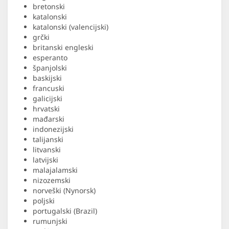
bretonski
katalonski
katalonski (valencijski)
grčki
britanski engleski
esperanto
španjolski
baskijski
francuski
galicijski
hrvatski
mađarski
indonezijski
talijanski
litvanski
latvijski
malajalamski
nizozemski
norveški (Nynorsk)
poljski
portugalski (Brazil)
rumunjski