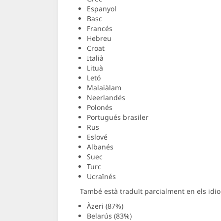
Espanyol
Basc
Francés
Hebreu
Croat
Italià
Lituà
Letó
Malaiàlam
Neerlandés
Polonés
Portugués brasiler
Rus
Eslové
Albanés
Suec
Turc
Ucraïnés
També està traduït parcialment en els idi
Àzeri (87%)
Belarús (83%)