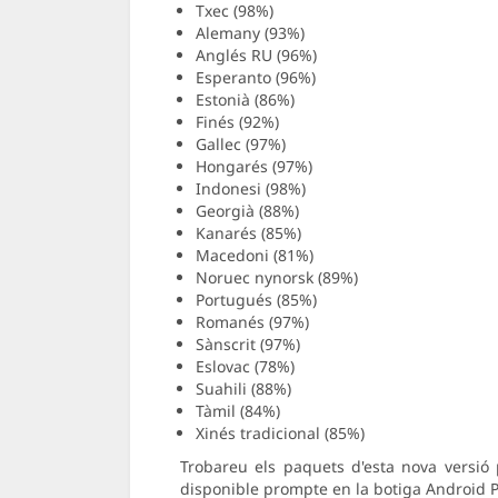
Txec (98%)
Alemany (93%)
Anglés RU (96%)
Esperanto (96%)
Estonià (86%)
Finés (92%)
Gallec (97%)
Hongarés (97%)
Indonesi (98%)
Georgià (88%)
Kanarés (85%)
Macedoni (81%)
Noruec nynorsk (89%)
Portugués (85%)
Romanés (97%)
Sànscrit (97%)
Eslovac (78%)
Suahili (88%)
Tàmil (84%)
Xinés tradicional (85%)
Trobareu els paquets d'esta nova versió
disponible prompte en la botiga Android Pl