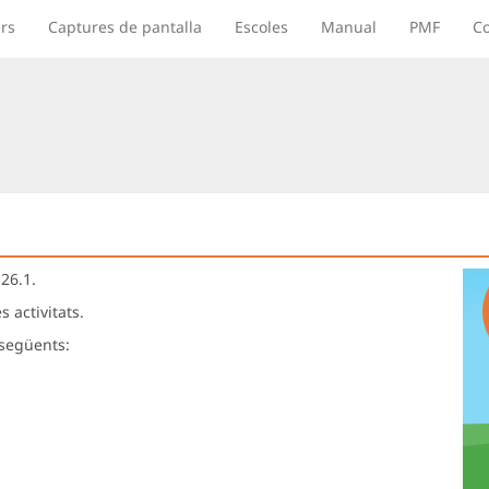
rs
Captures de pantalla
Escoles
Manual
PMF
Co
26.1.
 activitats.
 següents: