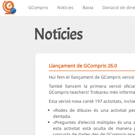
GCompris
Notícies
Baixa
Donació de dine
Notícies
Llançament de GCompris 26.0
Hui fem el llançament de GCompris versió 
També llancem la primera versió ofici
GCompris-teachers! Trobareu més informac
Esta versió nova conté 197 activitats, inclo
«Rodes de dibuix» és una activitat pe
dentada.
«Preguntes d'elecció múltiple» és una 
esta activitat està oculta de manera 
conjunts de dades des de GCompris-tea