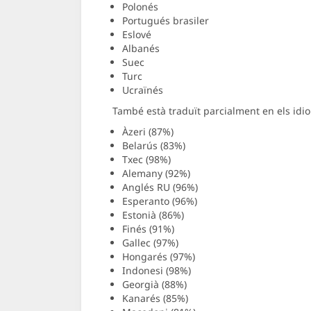
Polonés
Portugués brasiler
Eslové
Albanés
Suec
Turc
Ucraïnés
També està traduït parcialment en els idi
Àzeri (87%)
Belarús (83%)
Txec (98%)
Alemany (92%)
Anglés RU (96%)
Esperanto (96%)
Estonià (86%)
Finés (91%)
Gallec (97%)
Hongarés (97%)
Indonesi (98%)
Georgià (88%)
Kanarés (85%)