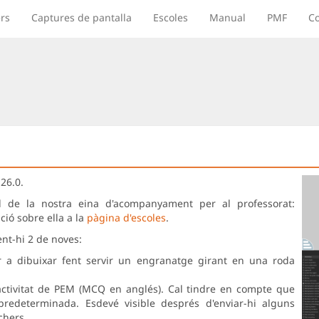
rs
Captures de pantalla
Escoles
Manual
PMF
Co
26.0.
al de la nostra eina d'acompanyament per al professorat:
ió sobre ella a la
pàgina d'escoles
.
ent-hi 2 de noves:
r a dibuixar fent servir un engranatge girant en una roda
activitat de PEM (MCQ en anglés). Cal tindre en compte que
predeterminada. Esdevé visible després d'enviar-hi alguns
chers.