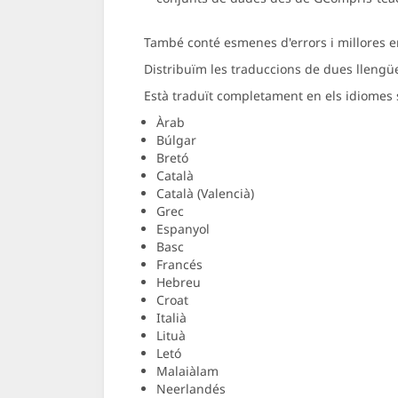
També conté esmenes d'errors i millores en
Distribuïm les traduccions de dues llengües
Està traduït completament en els idiomes
Àrab
Búlgar
Bretó
Català
Català (Valencià)
Grec
Espanyol
Basc
Francés
Hebreu
Croat
Italià
Lituà
Letó
Malaiàlam
Neerlandés