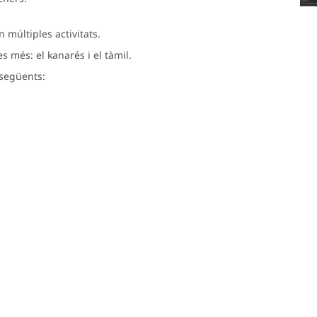
 múltiples activitats.
 més: el kanarés i el tàmil.
 següents: