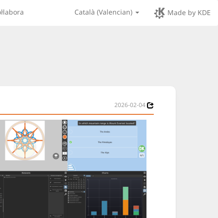
l·labora
Català (Valencian)
Made by KDE
2026-02-04