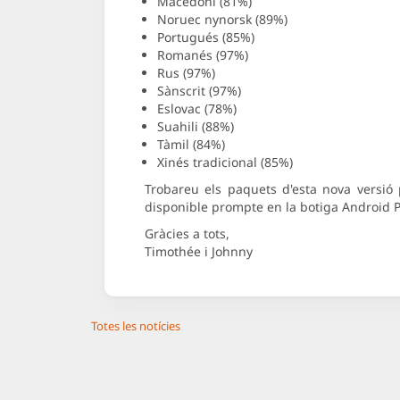
Macedoni (81%)
Noruec nynorsk (89%)
Portugués (85%)
Romanés (97%)
Rus (97%)
Sànscrit (97%)
Eslovac (78%)
Suahili (88%)
Tàmil (84%)
Xinés tradicional (85%)
Trobareu els paquets d'esta nova versió
disponible prompte en la botiga Android Pl
Gràcies a tots,
Timothée i Johnny
Totes les notícies