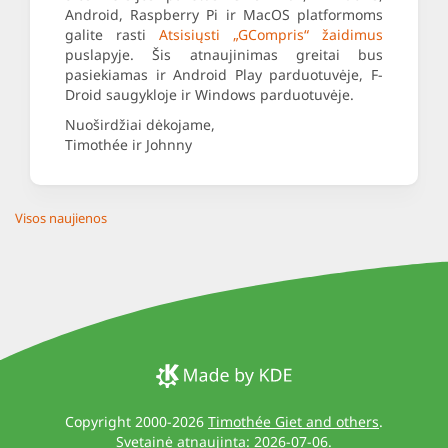
Android, Raspberry Pi ir MacOS platformoms
galite rasti
Atsisiųsti „GCompris“ žaidimus
puslapyje. Šis atnaujinimas greitai bus
pasiekiamas ir Android Play parduotuvėje, F-
Droid saugykloje ir Windows parduotuvėje.
Nuoširdžiai dėkojame,
Timothée ir Johnny
Visos naujienos
Copyright 2000-2026
Timothée Giet and others
.
Svetainė atnaujinta: 2026-07-06.