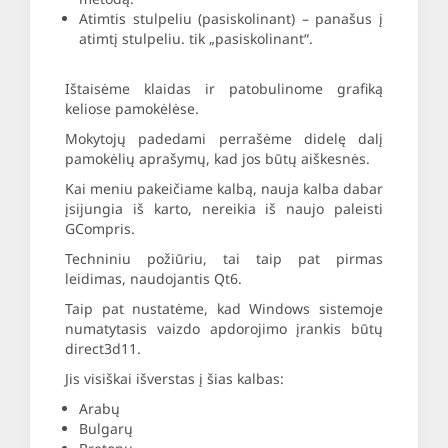
Atimtis stulpeliu (pasiskolinant) – panašus į
atimtį stulpeliu. tik „pasiskolinant“.
Ištaisėme klaidas ir patobulinome grafiką
keliose pamokėlėse.
Mokytojų padedami perrašėme didelę dalį
pamokėlių aprašymų, kad jos būtų aiškesnės.
Kai meniu pakeičiame kalbą, nauja kalba dabar
įsijungia iš karto, nereikia iš naujo paleisti
GCompris.
Techniniu požiūriu, tai taip pat pirmas
leidimas, naudojantis Qt6.
Taip pat nustatėme, kad Windows sistemoje
numatytasis vaizdo apdorojimo įrankis būtų
direct3d11.
Jis visiškai išverstas į šias kalbas:
Arabų
Bulgarų