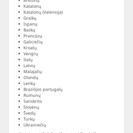
Bretonų
Katalonų
Katalonų (Valensija)
Graikų
Ispanų
Baskų
Prancūzų
Galiciečių
Kroatų
Vengrų
Italų
Latvių
Malajalių
Olandų
Lenkų
Brazilijos portugalų
Rumunų
Sanskrito
Slovėnų
Švedų
Turkų
Ukrainiečių