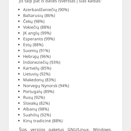
Jis taip pat iš dalies išverstas į šias kalbas:
Azerbaidžaniečių (90%)
Baltarusių (86%)
Čekų (98%)
Vokiečių (88%)
JK anglų (99%)
Esperanto (99%)
Estų (88%)
Suomių (91%)
Hebrajų (96%)
Indoneziečių (93%)
Kartvelų (85%)
Lietuvių (92%)
Makedonų (83%)
Norvegų Nynorsk (94%)
Portugalų (89%)
Rusų (92%)
Slovakų (82%)
Albanų (98%)
Suahilių (92%)
Kinų tradicinė (88%)
Šios versijos paketus GNU/Linux, Windows,