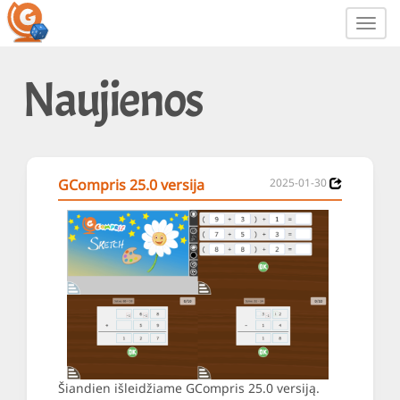
Toggl
navig
Naujienos
GCompris 25.0 versija
2025-01-30
Šiandien išleidžiame GCompris 25.0 versiją.