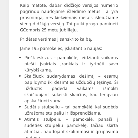
Kaip matote, dabar didžiojo versijos numerio
pagrindu naudojame išleidimo metus. Tai yra
prasminga, nes kiekvienais metais išleidžiame
vieną didžiąją versiją. Tai puiki proga paminėti
GCompris 25 metų jubiliejų.
Pridėtas vertimas į sanskrito kalbą.
Jame 195 pamokėlės, įskaitant 5 naujas:
Piešk eskizus – pamokėlė, leidžianti vaikams
piešti įvairiais įrankiais ir tyrinėti savo
kūrybiškumą.
Skaičiuok sudarydamas dešimtį – esamų
papildymo iki dešimties užduočių tęsinys. Ši
užduotis padeda vaikams išmokti
skaičiuojant sukeisti skaičius, kad lengviau
apskaičiuoti sumą.
Sudėtis stulpeliu – tai pamokėlė, kai sudėtis
užrašoma stulpeliu ir išsprendžiama.
Atimtis stulpeliu – pamokėlė, panaši į
sudėties stulpeliu pamokėlę, tačiau skirta
atimčiai, naudojant skolinimosi ir grupavimo
metodą.