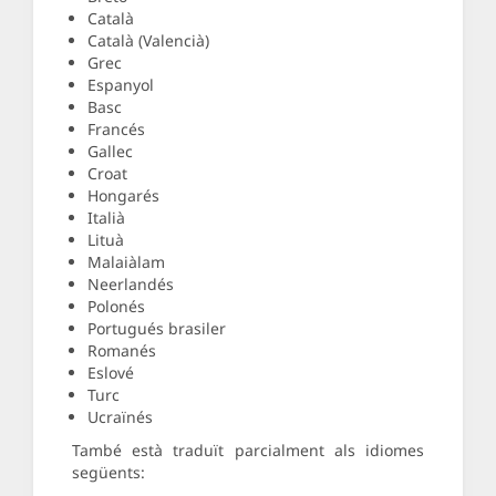
Català
Català (Valencià)
Grec
Espanyol
Basc
Francés
Gallec
Croat
Hongarés
Italià
Lituà
Malaiàlam
Neerlandés
Polonés
Portugués brasiler
Romanés
Eslové
Turc
Ucraïnés
També està traduït parcialment als idiomes
següents: