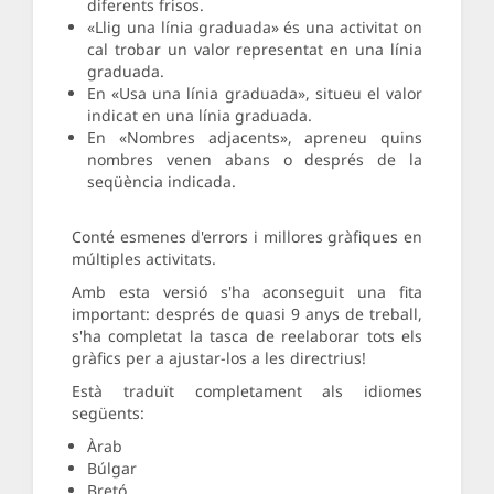
diferents frisos.
«Llig una línia graduada» és una activitat on
cal trobar un valor representat en una línia
graduada.
En «Usa una línia graduada», situeu el valor
indicat en una línia graduada.
En «Nombres adjacents», apreneu quins
nombres venen abans o després de la
seqüència indicada.
Conté esmenes d'errors i millores gràfiques en
múltiples activitats.
Amb esta versió s'ha aconseguit una fita
important: després de quasi 9 anys de treball,
s'ha completat la tasca de reelaborar tots els
gràfics per a ajustar-los a les directrius!
Està traduït completament als idiomes
següents:
Àrab
Búlgar
Bretó