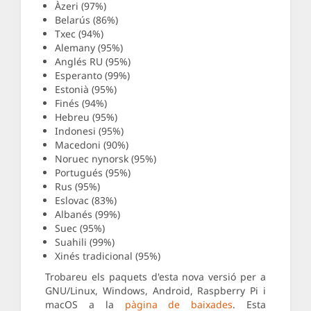
Àzeri (97%)
Belarús (86%)
Txec (94%)
Alemany (95%)
Anglés RU (95%)
Esperanto (99%)
Estonià (95%)
Finés (94%)
Hebreu (95%)
Indonesi (95%)
Macedoni (90%)
Noruec nynorsk (95%)
Portugués (95%)
Rus (95%)
Eslovac (83%)
Albanés (99%)
Suec (95%)
Suahili (99%)
Xinés tradicional (95%)
Trobareu els paquets d'esta nova versió per a
GNU/Linux, Windows, Android, Raspberry Pi i
macOS a la
pàgina de baixades
. Esta