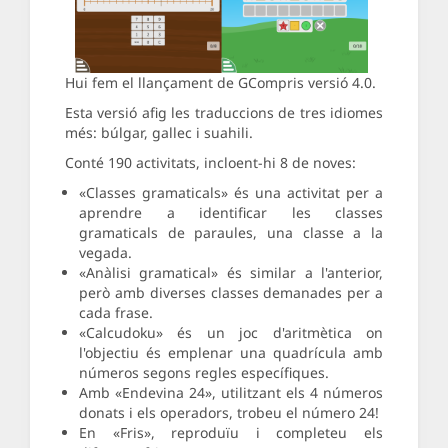
Hui fem el llançament de GCompris versió 4.0.
Esta versió afig les traduccions de tres idiomes
més: búlgar, gallec i suahili.
Conté 190 activitats, incloent-hi 8 de noves:
«Classes gramaticals» és una activitat per a
aprendre a identificar les classes
gramaticals de paraules, una classe a la
vegada.
«Anàlisi gramatical» és similar a l'anterior,
però amb diverses classes demanades per a
cada frase.
«Calcudoku» és un joc d'aritmètica on
l'objectiu és emplenar una quadrícula amb
números segons regles específiques.
Amb «Endevina 24», utilitzant els 4 números
donats i els operadors, trobeu el número 24!
En «Fris», reproduïu i completeu els