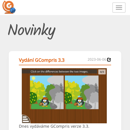
Toggl
navig
Novinky
Vydání GCompris 3.3
2023-06-06
Dnes vydáváme GCompris verze 3.3.