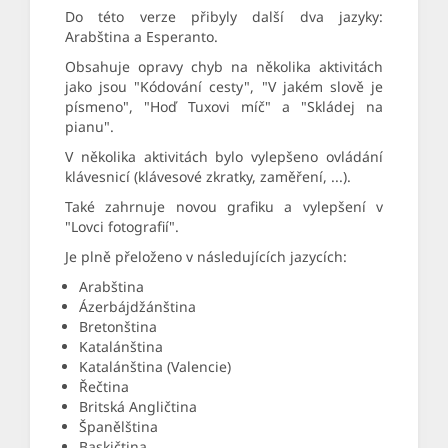
Do této verze přibyly další dva jazyky:
Arabština a Esperanto.
Obsahuje opravy chyb na několika aktivitách
jako jsou "Kódování cesty", "V jakém slově je
písmeno", "Hoď Tuxovi míč" a "Skládej na
pianu".
V několika aktivitách bylo vylepšeno ovládání
klávesnicí (klávesové zkratky, zaměření, ...).
Také zahrnuje novou grafiku a vylepšení v
"Lovci fotografií".
Je plně přeloženo v následujících jazycích:
Arabština
Ázerbájdžánština
Bretonština
Katalánština
Katalánština (Valencie)
Řečtina
Britská Angličtina
Španělština
Baskičtina