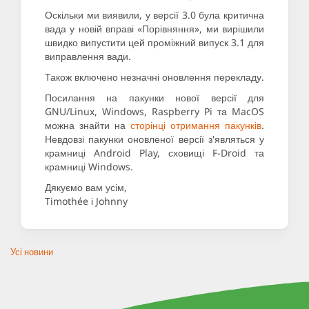
Оскільки ми виявили, у версії 3.0 була критична
вада у новій вправі «Порівняння», ми вирішили
швидко випустити цей проміжний випуск 3.1 для
виправлення вади.
Також включено незначні оновлення перекладу.
Посилання на пакунки нової версії для
GNU/Linux, Windows, Raspberry Pi та MacOS
можна знайти на
сторінці отримання пакунків
.
Невдовзі пакунки оновленої версії з'являться у
крамниці Android Play, сховищі F-Droid та
крамниці Windows.
Дякуємо вам усім,
Timothée і Johnny
Усі новини