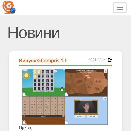
Toggl
navig
Новини
Випуск GCompris 1.1
2021-03-21
Привіт,