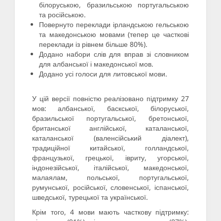
білоруською, бразильською португальською
та російською.
Повернуто переклади ірландською гельською
та македонською мовами (тепер це часткові
переклади із рівнем більше 80%).
Додано набори слів для вправ зі словником
для албанської і македонської мов.
Додано усі голоси для литовської мови.
У цій версії повністю реалізовано підтримку 27
мов: албанської, баскської, білоруської,
бразильської португальської, бретонської,
британської англійської, каталанської,
каталанської (валенсійський діалект),
традиційної китайської, голландської,
французької, грецької, івриту, угорської,
індонезійської, італійської, македонської,
малаялам, польської, португальської,
румунської, російської, словенської, іспанської,
шведської, турецької та української.
Крім того, 4 мови мають часткову підтримку: