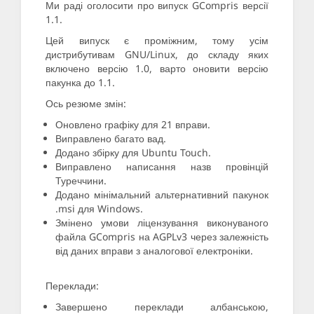
Ми раді оголосити про випуск GCompris версії
1.1.
Цей випуск є проміжним, тому усім
дистрибутивам GNU/Linux, до складу яких
включено версію 1.0, варто оновити версію
пакунка до 1.1.
Ось резюме змін:
Оновлено графіку для 21 вправи.
Виправлено багато вад.
Додано збірку для Ubuntu Touch.
Виправлено написання назв провінцій
Туреччини.
Додано мінімальний альтернативний пакунок
.msi для Windows.
Змінено умови ліцензування виконуваного
файла GCompris на AGPLv3 через залежність
від даних вправи з аналогової електроніки.
Переклади:
Завершено переклади албанською,