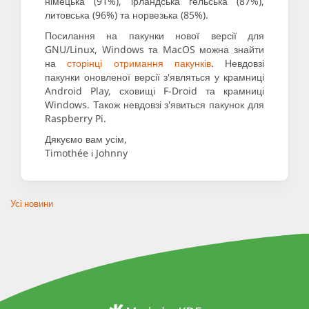
німецька (91%), ірландська гельська (87%),
литовська (96%) та норвезька (85%).
Посилання на пакунки нової версії для
GNU/Linux, Windows та MacOS можна знайти
на
сторінці отримання пакунків
. Невдовзі
пакунки оновленої версії з'являться у крамниці
Android Play, сховищі F-Droid та крамниці
Windows. Також невдовзі з'явиться пакунок для
Raspberry Pi.
Дякуємо вам усім,
Timothée і Johnny
Усі новини