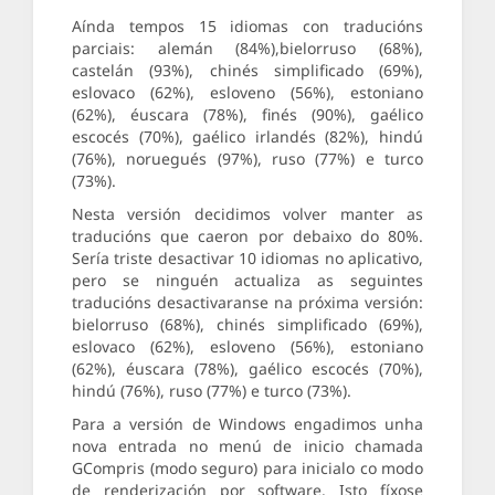
Aínda tempos 15 idiomas con traducións
parciais: alemán (84%),bielorruso (68%),
castelán (93%), chinés simplificado (69%),
eslovaco (62%), esloveno (56%), estoniano
(62%), éuscara (78%), finés (90%), gaélico
escocés (70%), gaélico irlandés (82%), hindú
(76%), noruegués (97%), ruso (77%) e turco
(73%).
Nesta versión decidimos volver manter as
traducións que caeron por debaixo do 80%.
Sería triste desactivar 10 idiomas no aplicativo,
pero se ninguén actualiza as seguintes
traducións desactivaranse na próxima versión:
bielorruso (68%), chinés simplificado (69%),
eslovaco (62%), esloveno (56%), estoniano
(62%), éuscara (78%), gaélico escocés (70%),
hindú (76%), ruso (77%) e turco (73%).
Para a versión de Windows engadimos unha
nova entrada no menú de inicio chamada
GCompris (modo seguro) para inicialo co modo
de renderización por software. Isto fíxose