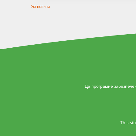
Усі новини
Це програмне забезпечен
This si