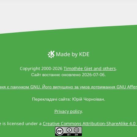
Copyright 2000-2026
Timothée Giet and others
.
Сайт востаннє оновлено 2026-07-06.
ня є пакунком GNU. Його випущено за умов дотримання GNU Affero
Перекладачі сайта: Юрій Чорноіван.
Privacy policy
.
te is licensed under a
Creative Commons Attribution-ShareAlike 4.0 