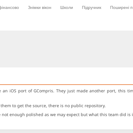
фінансово
Знімки вікон
Школи
Підручник
Поширені п
n iOS port of GCompris. They just made another port, this time
them to get the source, there is no public repository.
are not enough polished as we may expect but what this team did is 