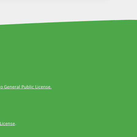
 General Public License.
License
.