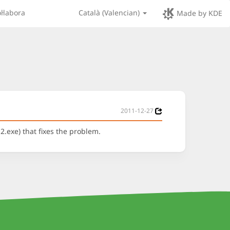
l·labora
Català (Valencian)
Made by KDE
2011-12-27
.exe) that fixes the problem.