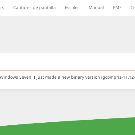
rs
Captures de pantalla
Escoles
Manual
PMF
Co
 Windows Seven. I just made a new binary version (gcompris-11.12-2