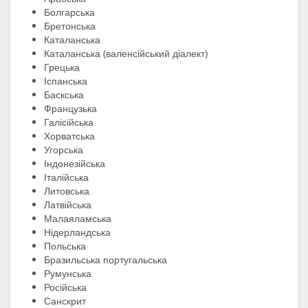
Болгарська
Бретонська
Каталанська
Каталанська (валенсійський діалект)
Грецька
Іспанська
Баскська
Французька
Галісійська
Хорватська
Угорська
Індонезійська
Італійська
Литовська
Латвійська
Малаяламська
Нідерландська
Польська
Бразильська португальська
Румунська
Російська
Санскрит