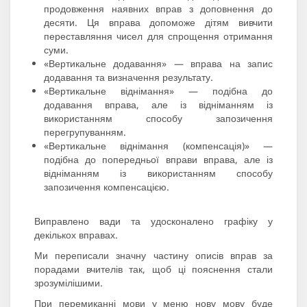
продовження наявних вправ з доповнення до
десяти. Ця вправа допоможе дітям вивчити
переставляння чисел для спрощення отримання
суми.
«Вертикальне додавання» — вправа на запис
додавання та визначення результату.
«Вертикальне віднімання» — подібна до
додавання вправа, але із відніманням із
використанням способу запозичення
перегрупуванням.
«Вертикальне віднімання (компенсація)» —
подібна до попередньої вправи вправа, але із
відніманням із використанням способу
запозичення компенсацією.
Виправлено вади та удосконалено графіку у
декількох вправах.
Ми переписали значну частину описів вправ за
порадами вчителів так, щоб ці пояснення стали
зрозумілішими.
При перемиканні мови у меню нову мову буде