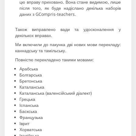
цю вправу приховано. Вона стане видимою, лише
після того, як буде надіслано декілька наборів
даних з GCompris-teachers.
Також виправлено вади та удосконалення у
декількох вправах.
Ми включили до пакунка дві нових мови перекладу:
каннадську та тамільську.
Повністю перекладено такими мовами:
Арабська
Болгарська
Бретонська
Каталанська
Каталанська (валенсійський діалект)
Грецька
Іспанська
Баскська
Французька
Іврит
Хорватська
Італійська