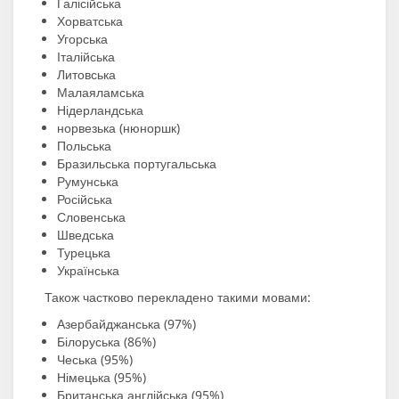
Галісійська
Хорватська
Угорська
Італійська
Литовська
Малаяламська
Нідерландська
норвезька (нюноршк)
Польська
Бразильська португальська
Румунська
Російська
Словенська
Шведська
Турецька
Українська
Також частково перекладено такими мовами:
Азербайджанська (97%)
Білоруська (86%)
Чеська (95%)
Німецька (95%)
Британська англійська (95%)