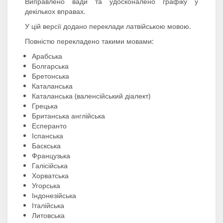
Виправлено вади та удосконалено графіку у
декількох вправах.
У цій версії додано переклади латвійською мовою.
Повністю перекладено такими мовами:
Арабська
Болгарська
Бретонська
Каталанська
Каталанська (валенсійський діалект)
Грецька
Британська англійська
Есперанто
Іспанська
Баскська
Французька
Галісійська
Хорватська
Угорська
Індонезійська
Італійська
Литовська