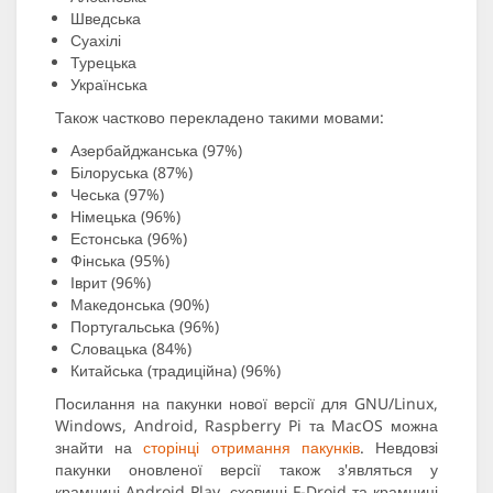
Шведська
Суахілі
Турецька
Українська
Також частково перекладено такими мовами:
Азербайджанська (97%)
Білоруська (87%)
Чеська (97%)
Німецька (96%)
Естонська (96%)
Фінська (95%)
Іврит (96%)
Македонська (90%)
Португальська (96%)
Словацька (84%)
Китайська (традиційна) (96%)
Посилання на пакунки нової версії для GNU/Linux,
Windows, Android, Raspberry Pi та MacOS можна
знайти на
сторінці отримання пакунків
. Невдовзі
пакунки оновленої версії також з'являться у
крамниці Android Play, сховищі F-Droid та крамниці