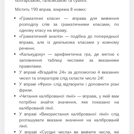
болгарською, галісійською та суахілі.
Містить 190 вправ, зокрема 8 нових:
«Граматичні класи» — вправа для вивчення
розподілу слів за граматичними класами, по
одному класу на вправу.
«Граматичний аналіз» — подібна до попередньої
вправа, але із декількома класами у кожному
реченні.
«Калькудоку» — арифметична гра, де метою є
заповнення таблиці числами за вказаними
правилами.
У вправі «Вгадайте 24» за допомогою 4 вказаних
чисел та операторів слід скласти число 24!
У вправі «Фриз» слід відтворити і доповнити різні
фризи.
«Читання каліброваної лінії» — вправа, у якій вам
потрібно знайти значення, яке показано на
каліброваній лінії.
У вправі «Використання каліброваної лінії» слід
розташувати вказане значення на каліброваній
лінії.
У вправі «Сусідні числа» ви вивчите числа, які