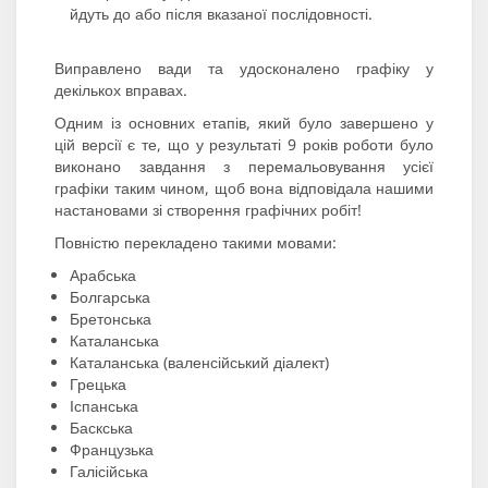
йдуть до або після вказаної послідовності.
Виправлено вади та удосконалено графіку у
декількох вправах.
Одним із основних етапів, який було завершено у
цій версії є те, що у результаті 9 років роботи було
виконано завдання з перемальовування усієї
графіки таким чином, щоб вона відповідала нашими
настановами зі створення графічних робіт!
Повністю перекладено такими мовами:
Арабська
Болгарська
Бретонська
Каталанська
Каталанська (валенсійський діалект)
Грецька
Іспанська
Баскська
Французька
Галісійська