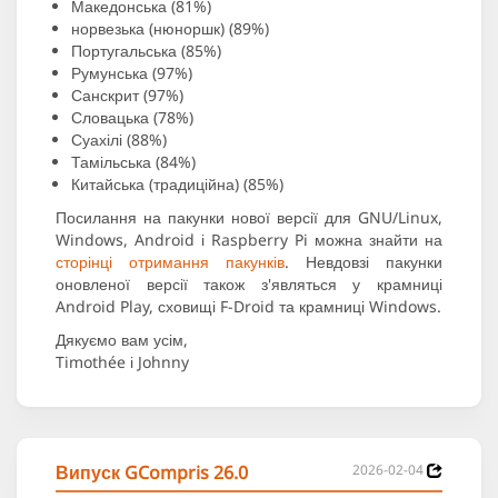
Македонська (81%)
норвезька (нюноршк) (89%)
Португальська (85%)
Румунська (97%)
Санскрит (97%)
Словацька (78%)
Суахілі (88%)
Тамільська (84%)
Китайська (традиційна) (85%)
Посилання на пакунки нової версії для GNU/Linux,
Windows, Android і Raspberry Pi можна знайти на
сторінці отримання пакунків
. Невдовзі пакунки
оновленої версії також з'являться у крамниці
Android Play, сховищі F-Droid та крамниці Windows.
Дякуємо вам усім,
Timothée і Johnny
Випуск GCompris 26.0
2026-02-04