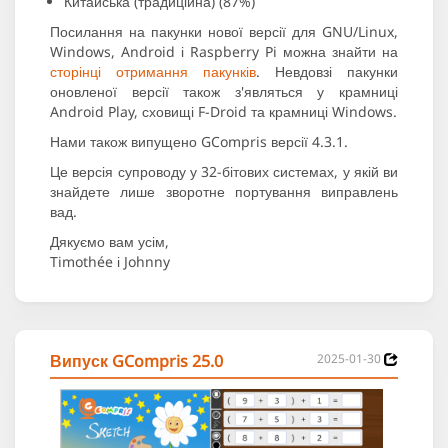
Китайська (традиційна) (87%)
Посилання на пакунки нової версії для GNU/Linux,
Windows, Android і Raspberry Pi можна знайти на
сторінці отримання пакунків
. Невдовзі пакунки
оновленої версії також з'являться у крамниці
Android Play, сховищі F-Droid та крамниці Windows.
Нами також випущено GCompris версії 4.3.1.
Це версія супроводу у 32-бітових системах, у якій ви
знайдете лише зворотне портування виправлень
вад.
Дякуємо вам усім,
Timothée і Johnny
Випуск GCompris 25.0
2025-01-30