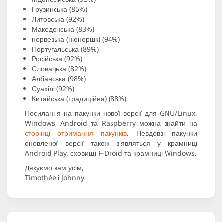
Грузинська (85%)
Литовська (92%)
Македонська (83%)
норвезька (нюноршк) (94%)
Португальська (89%)
Російська (92%)
Словацька (82%)
Албанська (98%)
Суахілі (92%)
Китайська (традиційна) (88%)
Посилання на пакунки нової версії для GNU/Linux,
Windows, Android та Raspberry можна знайти на
сторінці отримання пакунків
. Невдовзі пакунки
оновленої версії також з'являться у крамниці
Android Play, сховищі F-Droid та крамниці Windows.
Дякуємо вам усім,
Timothée і Johnny