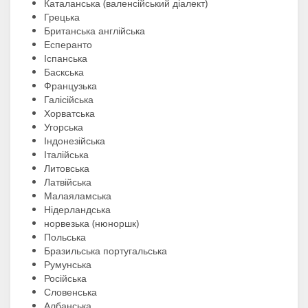
Каталанська (валенсійський діалект)
Грецька
Британська англійська
Есперанто
Іспанська
Баскська
Французька
Галісійська
Хорватська
Угорська
Індонезійська
Італійська
Литовська
Латвійська
Малаяламська
Нідерландська
норвезька (нюноршк)
Польська
Бразильська португальська
Румунська
Російська
Словенська
Албанська