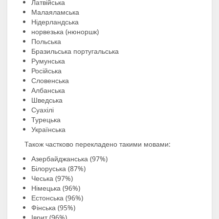
Латвійська
Малаяламська
Нідерландська
норвезька (нюноршк)
Польська
Бразильська португальська
Румунська
Російська
Словенська
Албанська
Шведська
Суахілі
Турецька
Українська
Також частково перекладено такими мовами:
Азербайджанська (97%)
Білоруська (87%)
Чеська (97%)
Німецька (96%)
Естонська (96%)
Фінська (95%)
Іврит (96%)