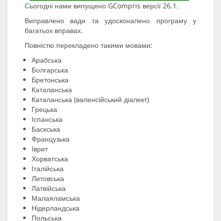
Сьогодні нами випущено GCompris версії 26.1.
Виправлено вади та удосконалено програму у
багатьох вправах.
Повністю перекладено такими мовами:
Арабська
Болгарська
Бретонська
Каталанська
Каталанська (валенсійський діалект)
Грецька
Іспанська
Баскська
Французька
Іврит
Хорватська
Італійська
Литовська
Латвійська
Малаяламська
Нідерландська
Польська