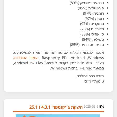
נורבגית נינורשק (89%)
פורטוגלית (85%)
רומנית (97%)
רוסית (97%)
סנסקריט (97%)
סלובקית (78%)
סוואהילי (88%)
טמילית (84%)
סינית מסורתית (85%)
אפשר למצוא חבילות לגרסה החדשה הזאת לגנו/לינוקס,
Windows,‏ Android, ו־Raspberry Pi ב
עמוד ההורדות
.
העדכון הזה יהיה זמין בקרוב ב־Play Store של Android,
במאגר F-Droid ובחנות Windows.
תודה רבה לכולכם,
טימות׳י וְז׳וֹנִי
2025-05-21
השקת ג׳יקומפרי 4.3.1 ו־25.1