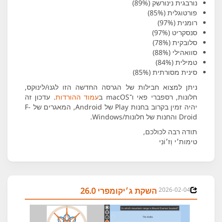
נורבגית נינורשק (89%)
פורטוגלית (85%)
רומנית (97%)
סנסקריט (97%)
סלובקית (78%)
סוואהילי (88%)
טמילית (84%)
סינית מסורתית (85%)
ניתן למצוא חבילות של הגרסה החדשה הזו לגנוּ/לינוּקס,
חלונות, רספברי פאי ו־macOS ב
עמוד ההורדות
. עדכון זה
יהיה זמין בקרוב בחנות Play של Android, המאגרים של F-
Droid והחנות של חלונות/Windows.
תודה רבה לכולכם,
טימות׳י וְז׳וֹנִי
2026-02-04
השקת ג׳יקומפרי 26.0