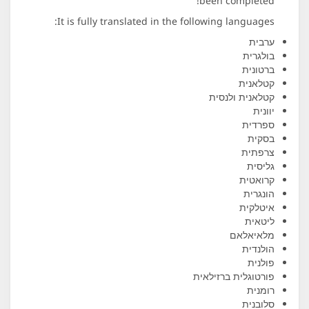
been completed!
It is fully translated in the following languages:
ערבית
בולגרית
ברטונית
קטלאנית
קטלאנית ולנסית
יוונית
ספרדית
בסקית
צרפתית
גליסית
קרואטית
הונגרית
איטלקית
ליטאית
מלאיאלאם
הולנדית
פולנית
פורטוגלית ברזילאית
רומנית
סלובנית