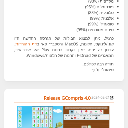
מקדונית (90%)
פורטוגלית (95%)
סלובקית (83%)
אלבנית (99%)
סוואהילי (99%)
סינית מסורתית (95%)
כרגיל, ניתן למצוא חבילות של הגרסה החדשה הזו
לגנוּ/לינוּקס, חלונות, MacOS ורספברי פאי ב
דף ההורדות
.
עדכון זה יהיה זמין בקרוב בחנות Play של אנדרואיד,
המאגרים של F-Droid והחנות של חלונות/Windows.
תודה רבה לכולכם,
טימות׳י וְז׳וֹנִי
Release GCompris 4.0
2024-02-21