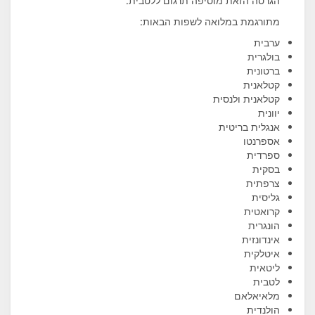
הגרסה הזאת מוסיפה תרגום ללטבית.
מתורגמת במלואה לשפות הבאות:
ערבית
בולגרית
ברטונית
קטלאנית
קטלאנית ולנסית
יוונית
אנגלית בריטית
אספרנטו
ספרדית
בסקית
צרפתית
גליסית
קרואטית
הונגרית
אינדונזית
איטלקית
ליטאית
לטבית
מלאיאלאם
הולנדית