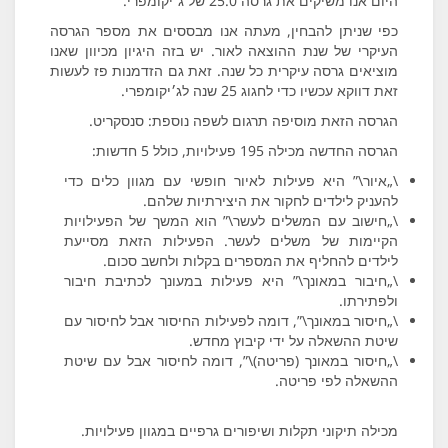
היום אנו משיקים את גרסה 25.0 של ג׳יקומפרי.
כפי שניתן להבחין, מעתה אנו מבססים את מספר הגרסה
העיקרי של שנת ההוצאה לאור. יש בזה היגיון מכיוון שאנו
מוציאים גרסה עיקרית כל שנה. זאת גם הזדמנות פז לעשות
זאת דווקא עכשיו כדי לחגוג 25 שנה לג׳יקומפרי.
הגרסה הזאת מוסיפה תרגום לשפה נוספת: סנסקריט.
הגרסה החדשה מכילה 195 פעילויות, כולל 5 חדשות:
\„איור\” היא פעילות לאיור חופשי עם מגוון כלים כדי
להעניק לילדים לחקור את היצירתיות שלהם.
\„חישוב עם המשלים לעשר\” הוא המשך של הפעילויות
הקיימות של משלים לעשר. הפעילות הזאת מסייעת
לילדים להחליף את המספרים בקלות ולחשב סכום.
\„חיבור במאונך\” היא פעילות במעונך לכתיבת חיבור
ולפתירתו.
\„חיסור במאונך\”, דומה לפעילות החיסור אבל לחיסור עם
שיטת ההשאלה על ידי קיבוץ מחדש.
\„חיסור במאונך (פריטה)\”, דומה לחיסור אבל עם שיטת
ההשאלה לפי פריטה.
מכילה תיקוני תקלות ושיפורים גרפיים במגוון פעילויות.