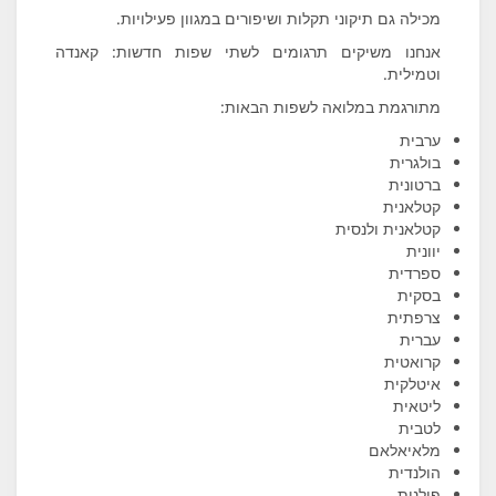
מכילה גם תיקוני תקלות ושיפורים במגוון פעילויות.
אנחנו משיקים תרגומים לשתי שפות חדשות: קאנדה
וטמילית.
מתורגמת במלואה לשפות הבאות:
ערבית
בולגרית
ברטונית
קטלאנית
קטלאנית ולנסית
יוונית
ספרדית
בסקית
צרפתית
עברית
קרואטית
איטלקית
ליטאית
לטבית
מלאיאלאם
הולנדית
פולנית