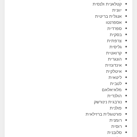
קטלאנית ולנסית
יוונית
אנגלית בריטית
אספרנטו
ספרדית
בסקית
צרפתית
גליסית
קרואטית
הונגרית
אינדונזית
איטלקית
ליטאית
לטבית
מלאיאלאם
הולנדית
נורבגית נינורשק
פולנית
פורטוגלית ברזילאית
רומנית
רוסית
סלובנית