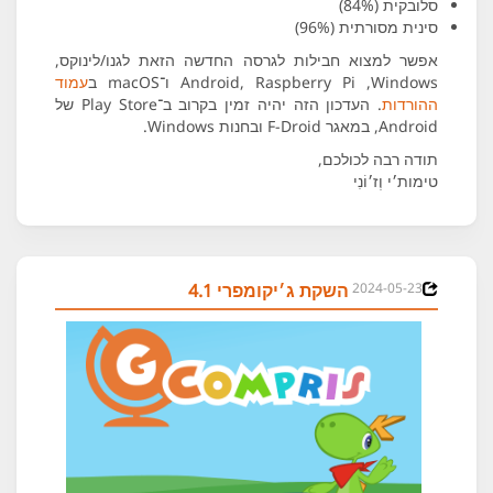
סלובקית (84%)
סינית מסורתית (96%)
אפשר למצוא חבילות לגרסה החדשה הזאת לגנו/לינוקס,
Windows,‏ Android, Raspberry Pi ו־macOS ב
עמוד
ההורדות
. העדכון הזה יהיה זמין בקרוב ב־Play Store של
Android, במאגר F-Droid ובחנות Windows.
תודה רבה לכולכם,
טימות׳י וְז׳וֹנִי
2024-05-23
השקת ג׳יקומפרי 4.1