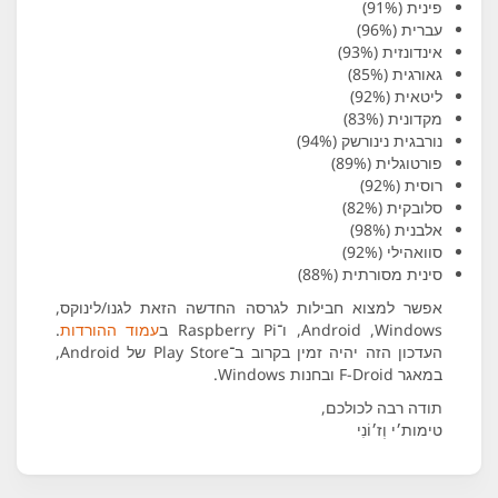
פינית (91%)
עברית (96%)
אינדונזית (93%)
גאורגית (85%)
ליטאית (92%)
מקדונית (83%)
נורבגית נינורשק (94%)
פורטוגלית (89%)
רוסית (92%)
סלובקית (82%)
אלבנית (98%)
סוואהילי (92%)
סינית מסורתית (88%)
אפשר למצוא חבילות לגרסה החדשה הזאת לגנו/לינוקס,
Windows,‏ Android, ו־Raspberry Pi ב
עמוד ההורדות
.
העדכון הזה יהיה זמין בקרוב ב־Play Store של Android,
במאגר F-Droid ובחנות Windows.
תודה רבה לכולכם,
טימות׳י וְז׳וֹנִי