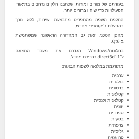
בעזרתם של מורים ומורות, שכתבנו חלקים נרחבים בתיאורי
הפעילויות כדי שיהיו ברורים יותר.
החלפת השפה מהתפריט מתבצעת ישירות, ללא צורך
בהפעלת ג׳יקומפרי מחדש.
מהפן הטכני, זאת גם המהדורה הראשונה שמשתמשת
ב־Qt6.
בחלונות/Windows הגדרנו את מעבד התצוגה
ל־direct3d11 כברירת מחדל.
מתורגמת במלואה לשפות הבאות:
ערבית
בולגרית
ברטונית
קטלאנית
קטלאנית ולנסית
יוונית
ספרדית
בסקית
צרפתית
גליסית
קרואטית