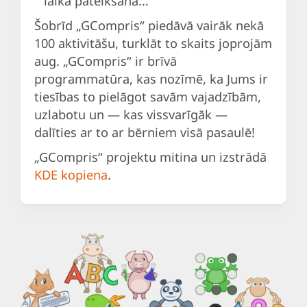
laika pateikšana...
Šobrīd „GCompris“ piedāvā vairāk nekā
100 aktivitāšu, turklāt to skaits joprojām
aug. „GCompris“ ir brīvā
programmatūra, kas nozīmē, ka Jums ir
tiesības to pielāgot savām vajadzībām,
uzlabotu un — kas vissvarīgāk —
dalīties ar to ar bērniem visā pasaulē!
„GCompris“ projektu mitina un izstrādā
KDE kopiena
.