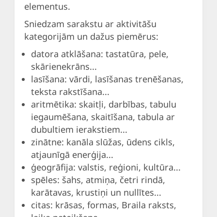
elementus.
Sniedzam sarakstu ar aktivitāšu
kategorijām un dažus piemērus:
datora atklāšana: tastatūra, pele,
skārienekrāns...
lasīšana: vārdi, lasīšanas trenēšanas,
teksta rakstīšana...
aritmētika: skaitļi, darbības, tabulu
iegaumēšana, skaitīšana, tabula ar
dubultiem ierakstiem...
zinātne: kanāla slūžas, ūdens cikls,
atjaunīgā enerģija...
ģeogrāfija: valstis, reģioni, kultūra...
spēles: šahs, atmiņa, četri rindā,
karātavas, krustiņi un nullītes...
citas: krāsas, formas, Braila raksts,