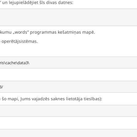
un lejupielādējiet šīs divas datnes:
aukumu „words“ programmas kešatmiņas mapē.
o operētājsistēmas.
 šo mapi, Jums vajadzēs saknes lietotāja tiesības):