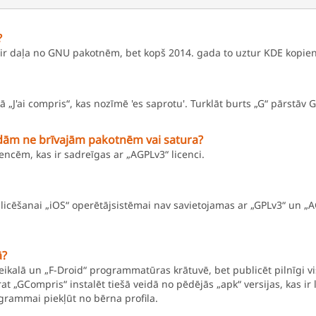
?
 ir daļa no GNU pakotnēm, bet kopš 2014. gada to uztur KDE kopie
J'ai compris“, kas nozīmē 'es saprotu'. Turklāt burts „G“ pārstāv 
ādām ne brīvajām pakotnēm vai satura?
icencēm, kas ir sadreīgas ar „AGPLv3“ licenci.
ēšanai „iOS“ operētājsistēmai nav savietojamas ar „GPLv3“ un „AGP
ā?
veikalā un „F-Droid“ programmatūras krātuvē, bet publicēt pilnīgi v
rat „GCompris“ instalēt tiešā veidā no pēdējās „apk“ versijas, kas ir
grammai piekļūt no bērna profila.