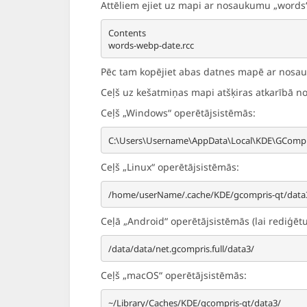
Attēliem ejiet uz mapi ar nosaukumu „words“ 
Contents

Pēc tam kopējiet abas datnes mapē ar nos
Ceļš uz kešatmiņas mapi atšķiras atkarībā n
Ceļš „Windows“ operētājsistēmās:
Ceļš „Linux“ operētājsistēmās:
Ceļā „Android“ operētājsistēmās (lai rediģētu
Ceļš „macOS“ operētājsistēmās: