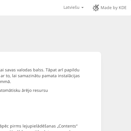
Latviešu
Made by KDE
kai savas valodas balss. Tāpat arī papildu
ar to, lai samazinātu pamata instalācijas
rammā.
automātisku ārējo resursu
tāpēc pirms lejupielādēšanas „Contents“