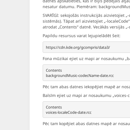
datnēs apskatieties, kas ir bijis pēdējais 
nesatur datumu. Piemēram: backgroundMus
SVARĪGI: sekojošās instrukcijās aizvietojiet 
sistēmās). Tāpat arī aizvietojiet „-localeCode
atrodat „Contents“ datnē. Vecākās versijās „-
Papildu resursus varat lejupielādēt šeit:
Fona mūzikai ejiet uz mapi ar nosaukumu „ba
Contents

Pēc tam abas datnes iekopējiet mapē ar n
Balsīm ejiet uz mapi ar nosaukumu „voices-c
Contents

Pēc tam kopējiet abas datnes mapē ar nos