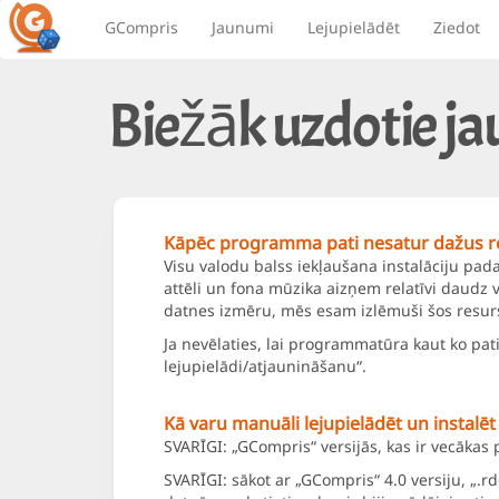
GCompris
Jaunumi
Lejupielādēt
Ziedot
Biežāk uzdotie j
Kāpēc programma pati nesatur dažus r
Visu valodu balss iekļaušana instalāciju padar
attēli un fona mūzika aizņem relatīvi daudz 
datnes izmēru, mēs esam izlēmuši šos resurs
Ja nevēlaties, lai programmatūra kaut ko pati
lejupielādi/atjaunināšanu“.
Kā varu manuāli lejupielādēt un instalē
SVARĪGI: „GCompris“ versijās, kas ir vecākas p
SVARĪGI: sākot ar „GCompris“ 4.0 versiju, „