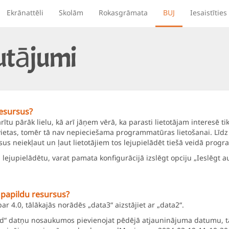
Ekrānattēli
Skolām
Rokasgrāmata
BUJ
Iesaistīties
autājumi
esursus?
ītu pārāk lielu, kā arī jāņem vērā, ka parasti lietotājam interesē ti
vietas, tomēr tā nav nepieciešama programmatūras lietošanai. Līdz 
us neiekļaut un ļaut lietotājiem tos lejupielādēt tiešā veidā prog
 lejupielādētu, varat pamata konfigurācijā izslēgt opciju „Ieslēgt 
t papildu resursus?
ar 4.0, tālākajās norādēs „data3“ aizstājiet ar „data2“.
.rdd“ datņu nosaukumos pievienojat pēdējā atjauninājuma datumu, 