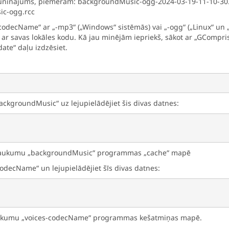
atjauninājums, piemēram: backgroundMusic-ogg-2024-03-19-11-10-30
ic-ogg.rcc
„-codecName“ ar „-mp3“ („Windows“ sistēmās) vai „-ogg“ („Linux“ un 
“ ar savas lokāles kodu. Kā jau minējām iepriekš, sākot ar „GCompris“
date“ daļu izdzēsiet.
ckgroundMusic“ uz lejupielādējiet šis divas datnes:
osaukumu „backgroundMusic“ programmas „cache“ mapē
odecName“ un lejupielādējiet šīs divas datnes:
aukumu „voices-codecName“ programmas kešatmiņas mapē.