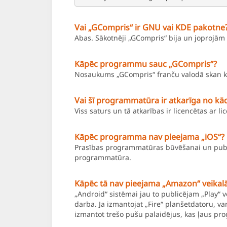
Vai „GCompris“ ir GNU vai KDE pakotne
Abas. Sākotnēji „GCompris“ bija un joprojām
Kāpēc programmu sauc „GCompris“?
Nosaukums „GCompris“ franču valodā skan kā „
Vai šī programmatūra ir atkarīga no k
Viss saturs un tā atkarības ir licencētas ar l
Kāpēc programma nav pieejama „iOS“?
Prasības programmatūras būvēšanai un public
programmatūra.
Kāpēc tā nav pieejama „Amazon“ veikal
„Android“ sistēmai jau to publicējam „Play“ 
darba. Ja izmantojat „Fire“ planšetdatoru, va
izmantot trešo pušu palaidējus, kas ļaus pro