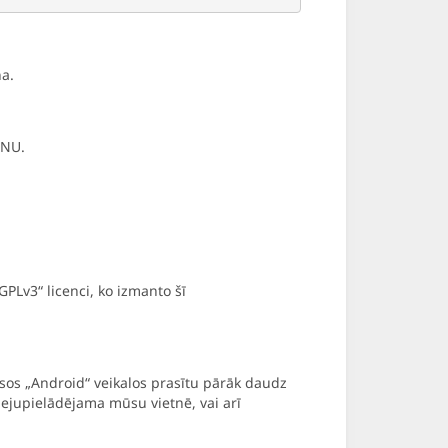
na.
GNU.
Lv3“ licenci, ko izmanto šī
isos „Android“ veikalos prasītu pārāk daudz
 lejupielādējama mūsu vietnē, vai arī