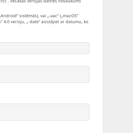
.rcc . Vecākās versijās datnes nosaukums
„Android“ sistēmās), vai „-aac“ („macOS“
 4.0 versiju, „-date“ aizstājiet ar datumu, ko