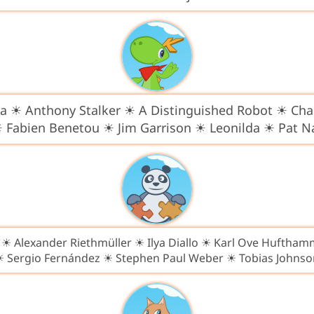
ta ☀ Anthony Stalker ☀ A Distinguished Robot ☀ Cha
☀ Fabien Benetou ☀ Jim Garrison ☀ Leonilda ☀ Pat 
d ☀ Alexander Riethmüller ☀ Ilya Diallo ☀ Karl Ove Hufthamm
☀ Sergio Fernández ☀ Stephen Paul Weber ☀ Tobias Johnso