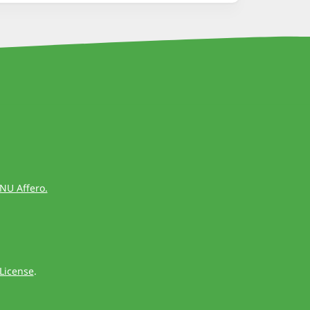
GNU Affero.
License
.