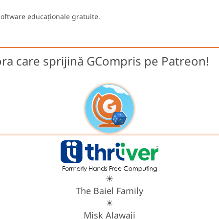
oftware educaționale gratuite.
ra care sprijină GCompris pe Patreon!
☀
The Baiel Family
☀
Misk Alawaji