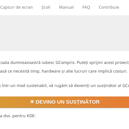
Capturi de ecran
Școli
Manual
FAQ
Contribuie
ala dumneavoastră iubesc GCompris. Puteți sprijini acest proiect 
asă ce necesită timp, hardware și alte lucruri care implică costuri.
is într-un mod sustenabil, vă rugăm să deveniți un susținător al G
☀ DEVINO UN SUSȚINĂTOR
a dvs. pentru KDE: