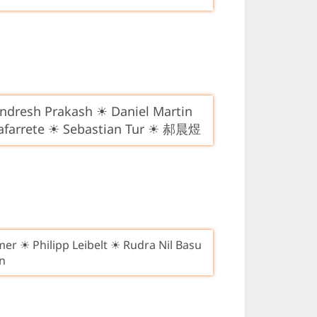
ndresh Prakash ☀ Daniel Martin
Nafarrete ☀ Sebastian Tur ☀ 郝晨煜
er ☀ Philipp Leibelt ☀ Rudra Nil Basu
n