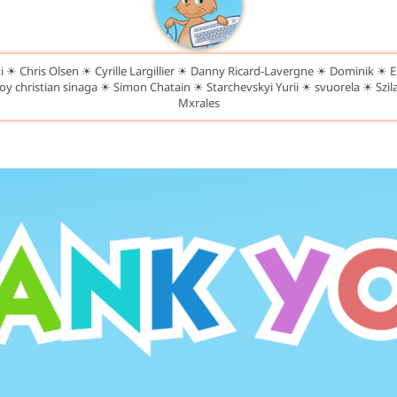
 ☀ Chris Olsen ☀ Cyrille Largillier ☀ Danny Ricard-Lavergne ☀ Dominik ☀ E
 christian sinaga ☀ Simon Chatain ☀ Starchevskyi Yurii ☀ svuorela ☀ Szi
Mxrales